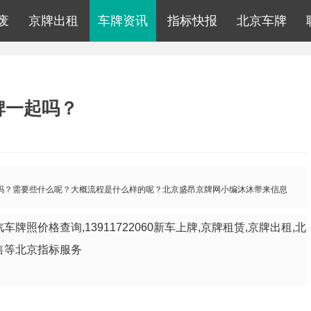
废
京牌出租
车牌资讯
指标快报
北京车牌
牌一起吗？
吗？需要些什么呢？大概流程是什么样的呢？北京盛昂京牌网小编沐沐带来信息
牌照价格查询,13911722060新车上牌,京牌租赁,京牌出租,北
售等北京指标服务