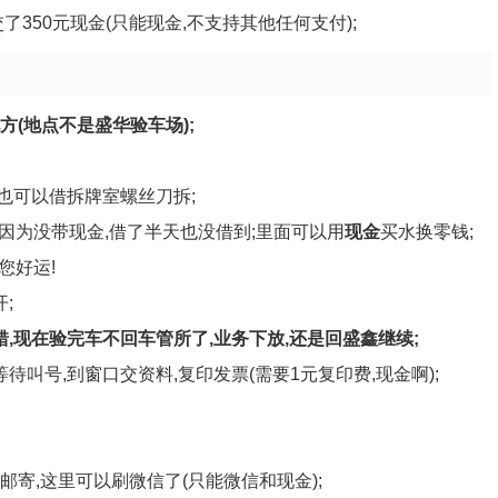
350元现金(只能现金,不支持其他任何支付);
(地点不是盛华验车场);
,也可以借拆牌室螺丝刀拆;
哥因为没带现金,借了半天也没借到;里面可以用
现金
买水换零钱;
您好运!
;
错,现在验完车不回车管所了,业务下放,还是回盛鑫继续;
待叫号,到窗口交资料,复印发票(需要1元复印费,现金啊);
寄,这里可以刷微信了(只能微信和现金);