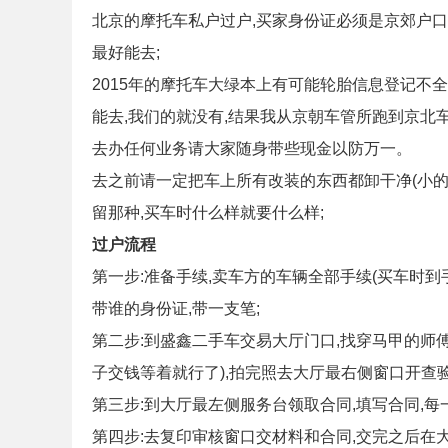
北京的摩托车私户过户,买家身份证必须是京郊户口
最好能去;
2015年的摩托车大绿本上有可能轮胎信息登记不全
能去,我们的就没有,结果我从京朝车管所跑到京北车
去办任何业务请大家随身带些现金以防万一。
去之前请一定把车上所有改装的东西都卸干净(小的
留那种,买车时什么样就要什么样;
过户流程
第一步:准备手续,卖车方的车辆全部手续(买车时到
带谁的身份证,带一支笔;
第二步:到盛鑫二手车交易大厅门口,找穿马甲的师
子交钱等着就行了),拍完照去大厅最右侧窗口开查验
第三步:到大厅最左侧服务台领取合同,填写合同,每
第四步:去复印审核窗口交材料和合同,交完之后在