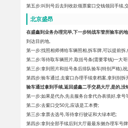
第五步:叫到号后去到收款领票窗口交钱领回手续,交了
北京盛昂
在盛鑫到业务办理完毕,下一步转战车管所验车的地方
到达目的地,
第一步:找照相师傅给车辆照相,拆车牌,可以提前拆
第二步:等待取车辆照片,取括号条(需要零钱)一大
第三步:拿到照片和括号条后排队验车(特别严格),祝
第四步:验车通过,去窗口办理手续拿档案,拿到别拆开
验车通过拿到手续,返回盛鑫二手交易大厅,是的,没
第一步:如果是代办,先去服务台拿代办表填好,拿号等
第二步:去窗口交50元,应该是工本费;
第三步:拿票去选号,等待拿行驶证和大绿本吧;
第四步:拿到全部手续后到大厅最最东侧办理车号牌邮