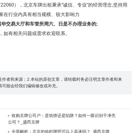
22060），北京车牌出租秉承“诚信、专业”的经营理念,坚持用
家在行业内具有相当规模、较大影响力
盛华交易大厅和车管所周六、日是不办理业务的;
，如有相关问题或需求欢迎联系。
注作者和来源；2.本站的原创文章，请转载时务必注明文章作者和来
稿可能会经我们编辑修改或补充。
收购京牌公司户：是馅饼还是陷阱？如何一眼识别干净壳
公司？_盛昂京牌
全面解析：北京的临时牌照可以上高速吗？_盛昂京牌