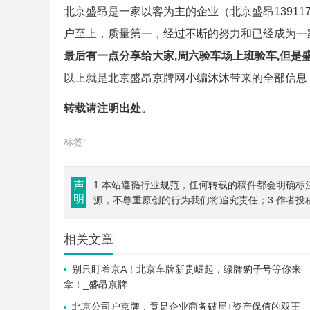
北京盛昂是一家以客为主的企业（北京盛昂139117
户至上，质量第一，经过不断的努力和已经成为一
最后有一点分享给大家,周六验车场上班验车,但是
以上就是北京盛昂京牌网小编沐沐带来的全部信息
转载请注明出处。
标签:
声
1.本站遵循行业规范，任何转载的稿件都会明确标
明
源，不尊重原创的行为我们将追究责任；3.作者投
相关文章
别只盯着京A！北京车牌新贵崛起，绿牌豹子号等你来
拿！_盛昂京牌
北京公司户京牌，竟是企业商务破局+资产保值的双王