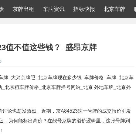
废
京牌出租
车牌资讯
指标快报
北京车牌
23值不值这些钱？_盛昂京牌
0
车牌_大兴京牌照_北京车牌现在多少钱_车牌价格_车牌_北京车
站_北京租车牌价格_北京车牌摇号网站_北京 外地车牌_北京外
论也愈发热烈。近期，京A84523这一号牌的成交报价引发
它，为何能标出高价？在靓号京牌的溢价逻辑里，这张号牌到
！