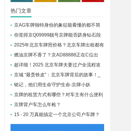
热门文章
京AG车牌独特身份的象征能看懂的都不简
单，尤其是京AG6！_盛昂京牌
你觉得京Q09999靓号京牌能否跻身钻石段
位？_盛昂京牌
2025年北京车牌照价格？北京车牌出租都有
哪些“坑”？
燃油京牌不香了？京AD88888正在C位出
道，涨幅翻倍！_盛昂京牌
超详细！2025 北京车牌夫妻过户全流程攻
略！_盛昂京牌
京城 “最贵铁皮”：北京车牌背后的故事！_
京牌小妖
铭记，他们用生命守护生命-京牌小妖
京牌的租赁方式有哪些？对车主有什么便利
的？
京牌背户车怎么年检？
15 - 20 万真能搞定一个北京公司户车牌？
别被低价骗了！_盛昂京牌