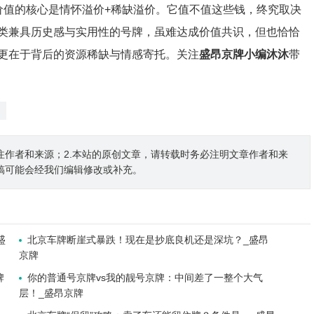
价值的核心是情怀溢价+稀缺溢价。它值不值这些钱，终究取决
类兼具历史感与实用性的号牌，虽难达成价值共识，但也恰恰
更在于背后的资源稀缺与情感寄托。关注
盛昂京牌小编沐沐
带
注作者和来源；2.本站的原创文章，请转载时务必注明文章作者和来
稿可能会经我们编辑修改或补充。
盛
北京车牌断崖式暴跌！现在是抄底良机还是深坑？_盛昂
京牌
牌
你的普通号京牌vs我的靓号京牌：中间差了一整个大气
层！_盛昂京牌