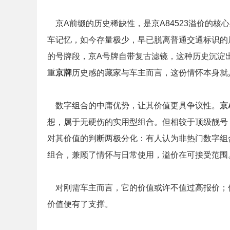
京A前缀的历史稀缺性，是京A84523溢价的核
车记忆，如今存量极少，早已脱离普通交通标识的
的号牌段，京A号牌自带复古滤镜，这种历史沉淀
重
京牌
历史感的藏家与车主而言，这份情怀本身就
数字组合的中庸优势，让其价值更具争议性。
京
想，属于无硬伤的实用型组合。但相较于顶级靓号
对其价值的判断两极分化：有人认为非热门数字组
组合，兼顾了情怀与日常使用，溢价在可接受范围
对刚需车主而言，它的价值或许不值过高报价；
价值便有了支撑。