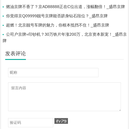
燃油京牌不香了？京AD88888正在C位出道，涨幅翻倍！_盛昂京牌
你觉得京Q09999靓号京牌能否跻身钻石段位？_盛昂京牌
超燃！北京靓号车牌的魅力，你根本抵挡不住！_盛昂京牌
公司户京牌=印钞机？30万铁片年涨200万，北京资本新宠！_盛昂京
牌
发表评论