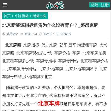
登陆
注册
首页
>
京牌指标
>
指标出售
北京新能源指标租赁为什么没有背户？_盛昂京牌
盛昂沐沐
阅读：
93
2025-07-19 13:26:09
北京牌照
_京牌指标_代办京牌_朝阳.昌平.海淀租车牌_大兴
京牌照_北京车牌现在多少钱_车牌价格_车牌_北京车牌拍卖_
北京租车牌多少钱_车牌号指标_车牌号网站_北京租车牌价格
_北京车牌摇号网站_北京 外地车牌_北京外地车牌限行_北京
车牌号申请_外地车牌在北京
随着摇号政策的不断变动，
个人摇号
的几率越来越低。要
知道在北京没有北京市的小客车指标是不能买车的，所以不
北京车牌
少朋友打算先租一个
满足日常用车需求。有不少