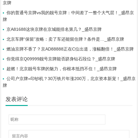
京牌
你的普通号京牌vs我的靓号京牌：中间差了一整个大气层！_盛昂京
牌
京A81688这块京牌在京城能排名第几？_盛昂京牌
北京车牌“保留”攻略：卖了车还能留住牌？条件是…_盛昂京牌
燃油京牌不香了？京AD88888正在C位出道，涨幅翻倍！_盛昂京牌
你觉得京Q09999靓号京牌能否跻身钻石段位？_盛昂京牌
超燃！北京靓号车牌的魅力，你根本抵挡不住！_盛昂京牌
公司户京牌=印钞机？30万铁片年涨200万，北京资本新宠！_盛昂京
牌
发表评论