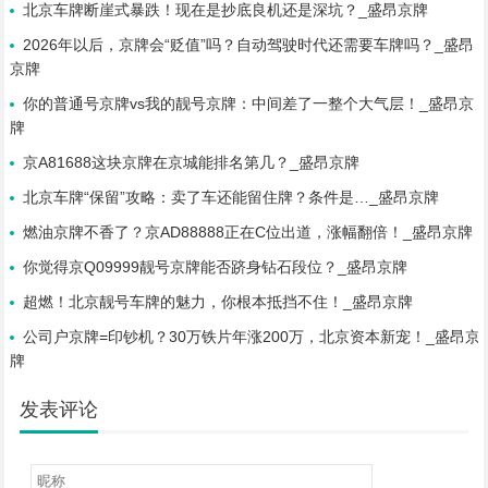
北京车牌断崖式暴跌！现在是抄底良机还是深坑？_盛昂京牌
2026年以后，京牌会“贬值”吗？自动驾驶时代还需要车牌吗？_盛昂
京牌
你的普通号京牌vs我的靓号京牌：中间差了一整个大气层！_盛昂京
牌
京A81688这块京牌在京城能排名第几？_盛昂京牌
北京车牌“保留”攻略：卖了车还能留住牌？条件是…_盛昂京牌
燃油京牌不香了？京AD88888正在C位出道，涨幅翻倍！_盛昂京牌
你觉得京Q09999靓号京牌能否跻身钻石段位？_盛昂京牌
超燃！北京靓号车牌的魅力，你根本抵挡不住！_盛昂京牌
公司户京牌=印钞机？30万铁片年涨200万，北京资本新宠！_盛昂京
牌
发表评论