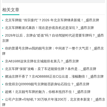
相关文章
北京车牌能 “传宗接代”？2026 年北京车牌继承新规！_盛昂京牌
北京车牌断崖式暴跌！现在是抄底良机还是深坑？_盛昂京牌
2026年以后，京牌会“贬值”吗？自动驾驶时代还需要车牌吗？_盛昂
京牌
你的普通号京牌vs我的靓号京牌：中间差了一整个大气层！_盛昂京
牌
京A81688这块京牌在京城能排名第几？_盛昂京牌
北京车牌“保留”攻略：卖了车还能留住牌？条件是…_盛昂京牌
燃油京牌不香了？京AD88888正在C位出道，涨幅翻倍！_盛昂京牌
你觉得京Q09999靓号京牌能否跻身钻石段位？_盛昂京牌
超燃！北京靓号车牌的魅力，你根本抵挡不住！_盛昂京牌
公司户京牌=印钞机？30万铁片年涨200万，北京资本新宠！_盛昂京
牌