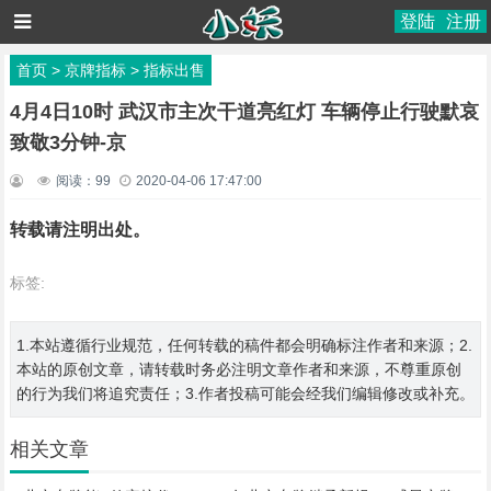
登陆
注册
首页
>
京牌指标
>
指标出售
4月4日10时 武汉市主次干道亮红灯 车辆停止行驶默哀
致敬3分钟-京
阅读：
99
2020-04-06 17:47:00
转载请注明出处。
标签:
1.本站遵循行业规范，任何转载的稿件都会明确标注作者和来源；2.
本站的原创文章，请转载时务必注明文章作者和来源，不尊重原创
的行为我们将追究责任；3.作者投稿可能会经我们编辑修改或补充。
相关文章