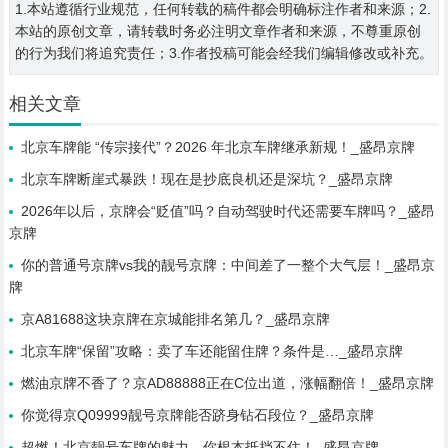
1.本站遵循行业规范，任何转载的稿件都会明确标注作者和来源；2.
本站的原创文章，请转载时务必注明文章作者和来源，不尊重原创
的行为我们将追究责任；3.作者投稿可能会经我们编辑修改或补充。
相关文章
北京车牌能 “传宗接代”？2026 年北京车牌继承新规！_盛昂京牌
北京车牌断崖式暴跌！现在是抄底良机还是深坑？_盛昂京牌
2026年以后，京牌会“贬值”吗？自动驾驶时代还需要车牌吗？_盛昂
京牌
你的普通号京牌vs我的靓号京牌：中间差了一整个大气层！_盛昂京
牌
京A81688这块京牌在京城能排名第几？_盛昂京牌
北京车牌“保留”攻略：卖了车还能留住牌？条件是…_盛昂京牌
燃油京牌不香了？京AD88888正在C位出道，涨幅翻倍！_盛昂京牌
你觉得京Q09999靓号京牌能否跻身钻石段位？_盛昂京牌
超燃！北京靓号车牌的魅力，你根本抵挡不住！_盛昂京牌