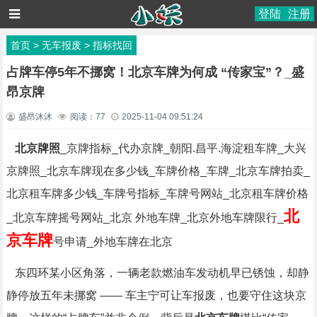
登陆
注册
首页
>
无车报废
>
指标找回
占牌车停5年不挪窝！北京车牌为何成 “传家宝”？_盛
昂京牌
盛昂沐沐
阅读：
77
2025-11-04 09:51:24
北京牌照
_京牌指标_代办京牌_朝阳.昌平.海淀租车牌_大兴
京牌照_北京车牌现在多少钱_车牌价格_车牌_北京车牌拍卖_
北京租车牌多少钱_车牌号指标_车牌号网站_北京租车牌价格
北
_北京车牌摇号网站_北京 外地车牌_北京外地车牌限行_
京车牌
号申请_外地车牌在北京
东四环某小区角落，一辆老款燃油车发动机早已锈蚀，却静
静停放五年未挪窝 —— 车主宁可让车报废，也要守住这块京