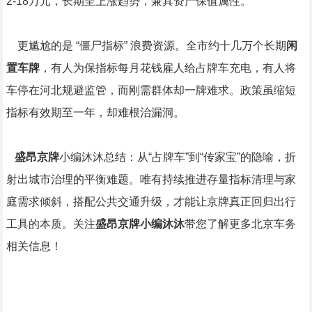
2-18万元，长期呈上涨趋势，兼具资产保值属性。
更尴尬的是 “僵尸指标” 浪费资源。全市约十几万个长期
闲
置车牌
，有人为保指标每月花钱雇人给占牌车充电，有人将
车停在河北规避监管，而刚需群体却一牌难求。政策虽缩短
指标有效期至一年，却难根治漏洞。
盛昂京牌
小编沐沐总结：从“占牌车”到“传家宝”的隐喻，折
射出城市治理的平衡难题。唯有持续推进存量指标清理与家
庭需求倾斜，搭配公共交通升级，才能让京牌真正回归出行
工具的本质。关注
盛昂京牌小编沐沐
带您了解更多北京车务
相关信息！