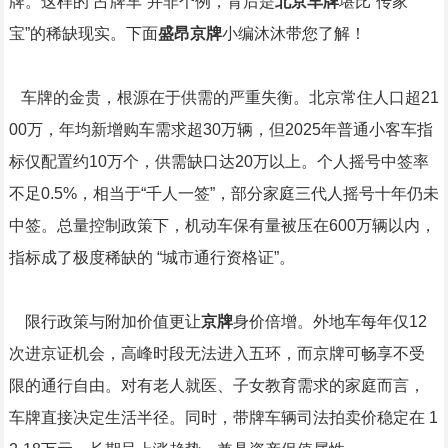
牌。这样的“占牌车”并非个例，背后是
北京车牌
堪比“传家
宝”的稀缺现实。下面
盛昂京牌
小编沐沐带您了解！
车牌的金贵，根源在于供需的严重失衡。北京常住人口超21
00万，年均新增购车需求超30万辆，但2025年普通小客车指
标仅配置约10万个，供需缺口达20万以上。个人摇号中签率
不足0.5%，相当于“千人一签”，部分家庭三代人摇号十年仍未
中签。总量控制政策下，机动车保有量被压在600万辆以内，
指标成了极度稀缺的 “城市通行资格证”。
限行政策与附加价值更让
京牌
身价倍增。外地车每年仅12
次进京证机会，高峰时段无法进入五环，而京牌可畅享不受
限的通行自由。对有老人就医、子女教育需求的家庭而言，
车牌直接决定生活半径。同时，带牌车辆司法拍卖价稳定在 1