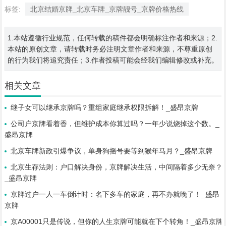
标签:
北京结婚京牌_北京车牌_京牌靓号_京牌价格热线
1.本站遵循行业规范，任何转载的稿件都会明确标注作者和来源；2.
本站的原创文章，请转载时务必注明文章作者和来源，不尊重原创
的行为我们将追究责任；3.作者投稿可能会经我们编辑修改或补充。
相关文章
继子女可以继承京牌吗？重组家庭继承权限拆解！_盛昂京牌
公司户京牌看着香，但维护成本你算过吗？一年少说烧掉这个数。_
盛昂京牌
北京车牌新政引爆争议，单身狗摇号要等到猴年马月？_盛昂京牌
北京生存法则：户口解决身份，京牌解决生活，中间隔着多少无奈？
_盛昂京牌
京牌过户一人一车倒计时：名下多车的家庭，再不办就晚了！_盛昂
京牌
京A00001只是传说，但你的人生京牌可能就在下个转角！_盛昂京牌