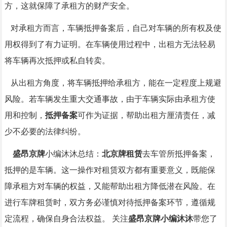
方，这就保障了承租方的财产安全。
对承租方而言，车辆抵押备案后，自己对车辆的所有权及使
用权得到了有力证明。在车辆使用过程中，出租方无法轻易
将车辆再次抵押或私自转卖。
从出租方角度，将车辆抵押给承租方，能在一定程度上规避
风险。若车辆发生重大交通事故，由于车辆实际由承租方使
用和控制，
抵押备案
可作为证据，帮助出租方厘清责任，减
少不必要的法律纠纷。
盛昂京牌
小编沐沐总结：
北京牌租赁
去车管所抵押备案，
抵押的是车辆。这一操作对租赁双方都有重要意义，既能保
障承租方对车辆的权益，又能帮助出租方降低潜在风险。在
进行车牌租赁时，双方务必谨慎对待抵押备案环节，遵循规
定流程，确保自身合法权益。 关注
盛昂京牌小编沐沐
带您了