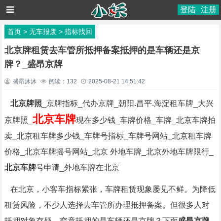
登陆
注册
首页
>
无车报废
>
指标找回
北京牌租赁去车管所抵押备案抵押的是车辆还是京
牌？_盛昂京牌
盛昂沐沐
阅读：
132
2025-08-21 14:51:42
北京牌照
_京牌指标_代办京牌_朝阳.昌平.海淀租车牌_大兴
北京车牌
京牌照_
现在多少钱_车牌价格_车牌_北京车牌拍
卖_北京租车牌多少钱_车牌号指标_车牌号网站_北京租车牌
价格_北京车牌摇号网站_北京 外地车牌_北京外地车牌限行_
北京车牌
号申请_外地车牌在北京
在北京，小客车指标紧张，车牌租赁现象屡见不鲜。为降低
租赁风险，不少人选择去车管所办理抵押备案。但很多人对
抵押对象存疑，究竟抵押的是车辆还是京牌？下面
盛昂京牌