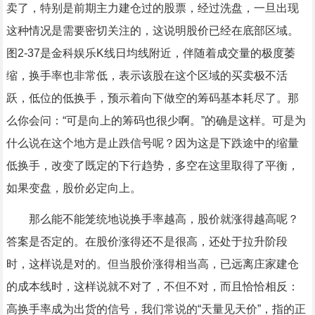
卖了，特别是前期主力建仓过的股票，经过洗盘，一旦出现
这种情况是需要密切关注的，这说明股价已经在底部区域。
图2-37是金科娱乐K线日均线附近，伴随着成交量的极度萎
缩，换手率也非常低，表示该股在这个区域的买卖极不活
跃，低位的低换手，预示着向下做空的筹码基本耗尽了。那
么你会问：“可是向上的筹码也很少啊。”的确是这样。可是为
什么说在这个地方是止跌信号呢？因为这是下跌途中的缩量
低换手，改变了既定的下行趋势，多空在这里取得了平衡，
如果变盘，股价必定向上。
那么能不能笼统地说换手率越高，股价就涨得越高呢？
答案是否定的。在股价涨得还不是很高，还处于拉升阶段
时，这样说是对的。但当股价涨得相当高，已远离庄家建仓
的成本线时，这样说就不对了，不但不对，而且恰恰相反：
高换手率成为出货的信号，我们常说的“天量见天价”，指的正