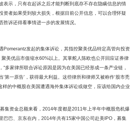
波表示，只有在起诉之后才能判断到底存不存在隐瞒信息的情
投资者如果受到较大损失，根据目前公开信息，可以合理怀疑
否胜诉还得看事情进一步的发展情况。
omerantz发起的集体诉讼，其指控聚美优品特定高管向投资
，聚美优品市值缩水60%以上。其掌舵人陈欧也公开回应证券律
，“多家律所联合诉讼原因是因为在美国已经形成一条产业链，
‘第一原告’，获得最大利益。这些律所和律师又被称作‘股市秃
似这样的中概股在美国遭遇海外集体诉讼或做空，应该给国内企业
募集资金总额来看，2014年度都是2011年上半年中概股危机爆
巴、京东在内，2014年共有15家中国公司赴美IPO，募集