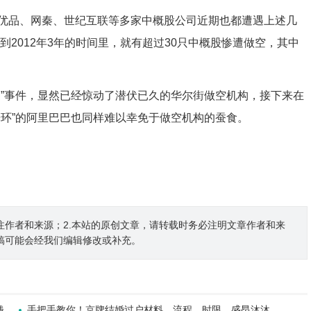
优品、网秦、世纪互联等多家中概股公司近期也都遭遇上述几
到2012年3年的时间里，就有超过30只中概股惨遭做空，其中
书”事件，显然已经惊动了潜伏已久的华尔街做空机构，接下来在
光环”的阿里巴巴也同样难以幸免于做空机构的蚕食。
注作者和来源；2.本站的原创文章，请转载时务必注明文章作者和来
稿可能会经我们编辑修改或补充。
钱
手把手教你！京牌结婚过户材料、流程、时限，盛昂沐沐