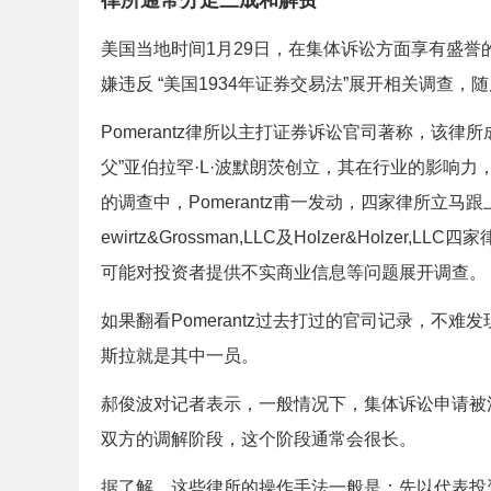
律所通常分走三成和解费
美国当地时间1月29日，在集体诉讼方面享有盛誉的
嫌违反 “美国1934年证券交易法”展开相关调查
Pomerantz律所以主打证券诉讼官司著称，该
父”亚伯拉罕·L·波默朗茨创立，其在行业的影响力
的调查中，Pomerantz甫一发动，四家律所立马跟上。目前，T
ewirtz&Grossman,LLC及Holzer&Hol
可能对投资者提供不实商业信息等问题展开调查。
如果翻看Pomerantz过去打过的官司记录，不
斯拉就是其中一员。
郝俊波对记者表示，一般情况下，集体诉讼申请被
双方的调解阶段，这个阶段通常会很长。
据了解，这些律所的操作手法一般是：先以代表投