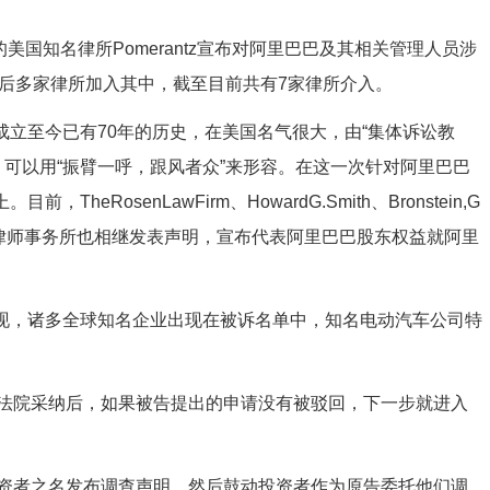
美国知名律所Pomerantz宣布对阿里巴巴及其相关管理人员涉
，随后多家律所加入其中，截至目前共有7家律所介入。
律所成立至今已有70年的历史，在美国名气很大，由“集体诉讼教
，可以用“振臂一呼，跟风者众”来形容。在这一次针对阿里巴巴
heRosenLawFirm、HowardG.Smith、Bronstein,G
zer,LLC四家律师事务所也相继发表声明，宣布代表阿里巴巴股东权益就阿里
难发现，诸多全球知名企业出现在被诉名单中，知名电动汽车公司特
法院采纳后，如果被告提出的申请没有被驳回，下一步就进入
资者之名发布调查声明，然后鼓动投资者作为原告委托他们调