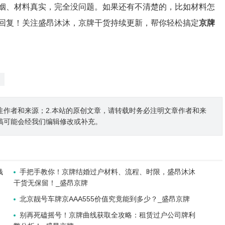
姻、材料真实，完全没问题。如果还有不清楚的，比如材料怎
回复！关注盛昂沐沐，京牌干货持续更新，帮你轻松搞定
京牌
注作者和来源；2.本站的原创文章，请转载时务必注明文章作者和来
稿可能会经我们编辑修改或补充。
钱
手把手教你！京牌结婚过户材料、流程、时限，盛昂沐沐
干货无保留！_盛昂京牌
北京靓号车牌京AAA555价值究竟能到多少？_盛昂京牌
别再死磕摇号！京牌曲线获取全攻略：租赁过户公司牌利