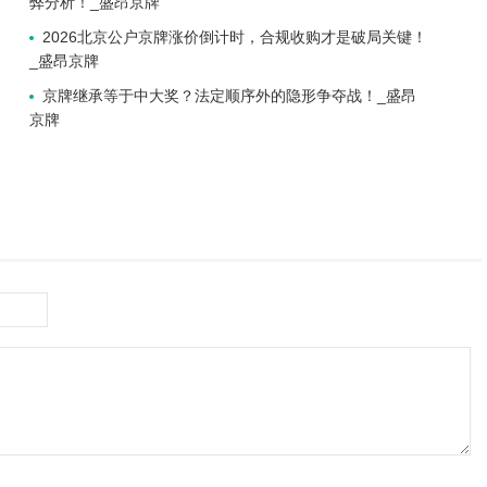
弊分析！_盛昂京牌
2026北京公户京牌涨价倒计时，合规收购才是破局关键！
_盛昂京牌
京牌继承等于中大奖？法定顺序外的隐形争夺战！_盛昂
京牌
！