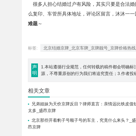
很多人担心结婚过户有风险，其实只要是合法婚
么复印、车管所具体地址，评论区留言，沐沐一一
难题
～
标签:
北京结婚京牌_北京车牌_京牌靓号_京牌价格热线
声
1.本站遵循行业规范，任何转载的稿件都会明确标
明
源，不尊重原创的行为我们将追究责任；3.作者投
相关文章
兄弟姐妹为天价京牌反目？律师直言：亲情远比铁皮值
太多_盛昂京牌
北京那些开着豹子号顺子号的车主，究竟什么来头？_盛
昂京牌