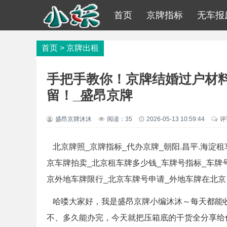
首页
京牌指标
无车报
首页
>
京牌出租
手把手教你！京牌结婚过户材
留！_盛昂京牌
盛昂京牌沐沐
阅读：
35
2026-05-13 10:59:44
评
北京牌照_京牌指标_代办京牌_朝阳.昌平.海淀租
京车牌拍卖_北京租车牌多少钱_车牌号指标_车牌
京外地车牌限行_北京车牌号申请_外地车牌在北京
哈喽大家好，我是盛昂京牌小编沐沐～每天都能
不、多久能办完，今天就把压箱底的干货全分享给