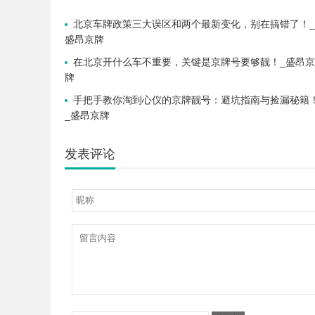
北京车牌政策三大误区和两个最新变化，别在搞错了！_
盛昂京牌
在北京开什么车不重要，关键是京牌号要够靓！_盛昂京
牌
手把手教你淘到心仪的京牌靓号：避坑指南与捡漏秘籍
_盛昂京牌
发表评论