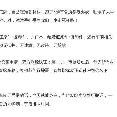
京牌，自己瞎准备材料，跑了3趟车管所都没办成，耽误了大半
程走对，沐沐手把手教你们，少走冤枉路！
证原件+复印件、户口本、
结婚证原件
+复印件，还有车辆相关
须无抵押、无违章、无改装、无贷款！
交变更申请，双方刷脸认证；第二步，审核通过后，带齐所有材
查验车辆，换领新的
行驶证
，京牌指标就正式过户到你名下
车辆无异常的话，当天就能办完，当时就能拿到新
行驶证
，一
管所高峰期，节省排队时间。