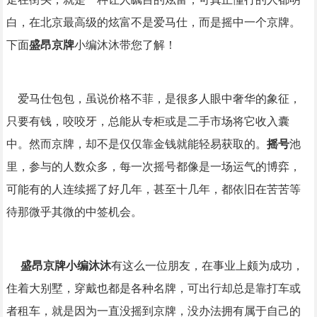
白，在北京最高级的炫富不是爱马仕，而是摇中一个京牌。
下面
盛昂京牌
小编沐沐带您了解！
爱马仕包包，虽说价格不菲，是很多人眼中奢华的象征，
只要有钱，咬咬牙，总能从专柜或是二手市场将它收入囊
中。然而京牌，却不是仅仅靠金钱就能轻易获取的。
摇号
池
里，参与的人数众多，每一次摇号都像是一场运气的博弈，
可能有的人连续摇了好几年，甚至十几年，都依旧在苦苦等
待那微乎其微的中签机会。
盛昂京牌小编沐沐
有这么一位朋友，在事业上颇为成功，
住着大别墅，穿戴也都是各种名牌，可出行却总是靠打车或
者租车，就是因为一直没摇到京牌，没办法拥有属于自己的