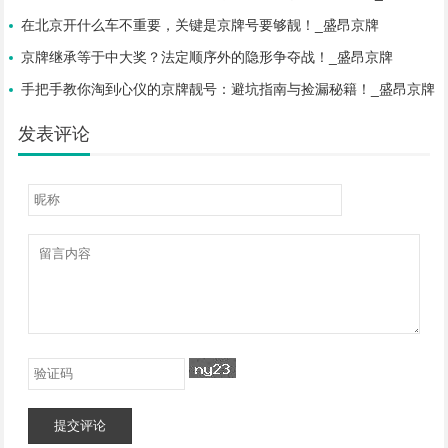
在北京开什么车不重要，关键是京牌号要够靓！_盛昂京牌
京牌继承等于中大奖？法定顺序外的隐形争夺战！_盛昂京牌
手把手教你淘到心仪的京牌靓号：避坑指南与捡漏秘籍！_盛昂京牌
发表评论
提交评论