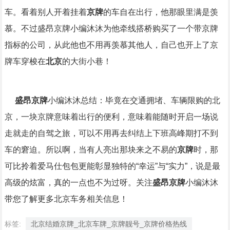
车。看着别人开着挂着
京牌
的车自在出行，他那眼里满是羡
慕。不过盛昂京牌小编沐沐为他牵线搭桥购买了一个带京牌
指标的公司，从此他也不用再羡慕其他人，自己也开上了京
牌车穿梭在
北京
的大街小巷！
盛昂京牌
小编沐沐总结：毕竟在交通拥堵、车辆限购的北
京，一块京牌意味着出行的便利，意味着能随时开启一场说
走就走的自驾之旅，可以不用再去纠结上下班高峰期打不到
车的窘迫。所以啊，当有人亮出那块来之不易的
京牌
时，那
可比拎着爱马仕包包更能彰显独特的“幸运”与“实力”，说是最
高级的炫富，真的一点也不为过呀。关注
盛昂京牌
小编沐沐
带您了解更多北京车务相关信息！
标签:
北京结婚京牌_北京车牌_京牌靓号_京牌价格热线