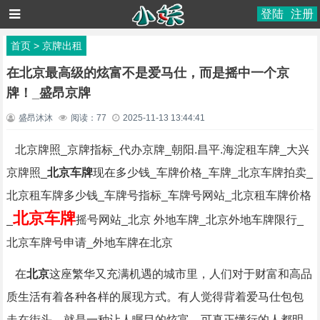
登陆
注册
首页
>
京牌出租
在北京最高级的炫富不是爱马仕，而是摇中一个京
牌！_盛昂京牌
盛昂沐沐
阅读：
77
2025-11-13 13:44:41
北京牌照_京牌指标_代办京牌_朝阳.昌平.海淀租车牌_大兴
京牌照_
北京车牌
现在多少钱_车牌价格_车牌_北京车牌拍卖_
北京租车牌多少钱_车牌号指标_车牌号网站_北京租车牌价格
北京车牌
_
摇号网站_北京 外地车牌_北京外地车牌限行_
北京车牌号申请_外地车牌在北京
在
北京
这座繁华又充满机遇的城市里，人们对于财富和高品
质生活有着各种各样的展现方式。有人觉得背着爱马仕包包
走在街头，就是一种让人瞩目的炫富，可真正懂行的人都明