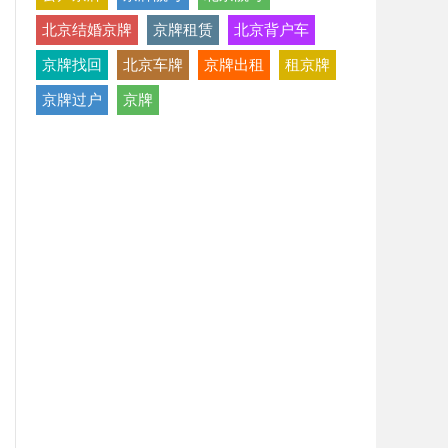
北京结婚京牌
京牌租赁
北京背户车
京牌找回
北京车牌
京牌出租
租京牌
京牌过户
京牌