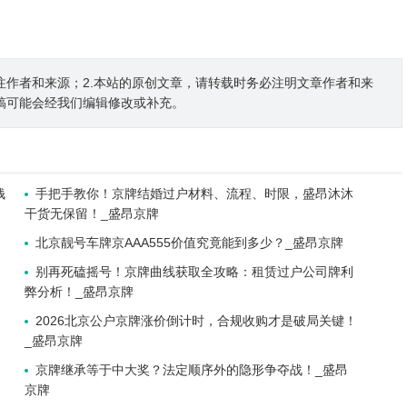
注作者和来源；2.本站的原创文章，请转载时务必注明文章作者和来
稿可能会经我们编辑修改或补充。
钱
手把手教你！京牌结婚过户材料、流程、时限，盛昂沐沐
干货无保留！_盛昂京牌
北京靓号车牌京AAA555价值究竟能到多少？_盛昂京牌
别再死磕摇号！京牌曲线获取全攻略：租赁过户公司牌利
弊分析！_盛昂京牌
2026北京公户京牌涨价倒计时，合规收购才是破局关键！
_盛昂京牌
京牌继承等于中大奖？法定顺序外的隐形争夺战！_盛昂
京牌