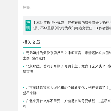
标签:
声
1.本站遵循行业规范，任何转载的稿件都会明确标
明
源，不尊重原创的行为我们将追究责任；3.作者投
相关文章
兄弟姐妹为天价京牌反目？律师直言：亲情远比铁皮值
太多_盛昂京牌
北京那些开着豹子号顺子号的车主，究竟什么来头？_盛
昂京牌
北京车牌政策三大误区和两个最新变化，别在搞错了！_
盛昂京牌
在北京开什么车不重要，关键是京牌号要够靓！_盛昂京
牌