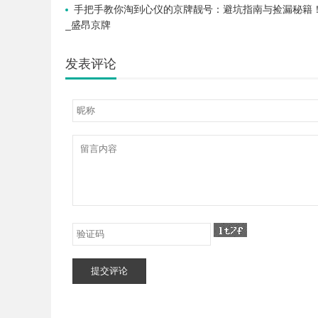
手把手教你淘到心仪的京牌靓号：避坑指南与捡漏秘籍
_盛昂京牌
发表评论
提交评论