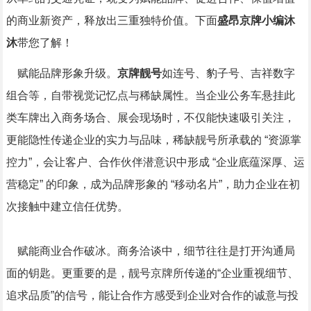
的商业新资产，释放出三重独特价值。下面
盛昂京牌小编沐
沐
带您了解！
赋能品牌形象升级。
京牌靓号
如连号、豹子号、吉祥数字
组合等，自带视觉记忆点与稀缺属性。当企业公务车悬挂此
类车牌出入商务场合、展会现场时，不仅能快速吸引关注，
更能隐性传递企业的实力与品味，稀缺靓号所承载的 “资源掌
控力”，会让客户、合作伙伴潜意识中形成 “企业底蕴深厚、运
营稳定” 的印象，成为品牌形象的 “移动名片”，助力企业在初
次接触中建立信任优势。
赋能商业合作破冰。商务洽谈中，细节往往是打开沟通局
面的钥匙。更重要的是，靓号京牌所传递的“企业重视细节、
追求品质”的信号，能让合作方感受到企业对合作的诚意与投