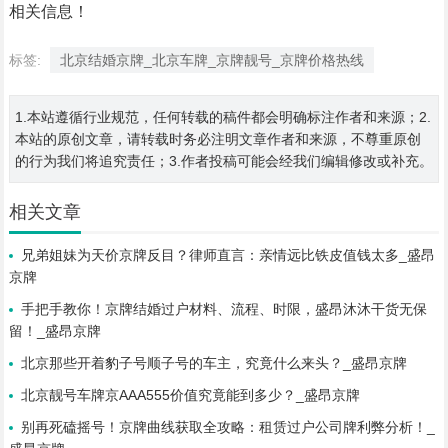
相关信息！
标签:
北京结婚京牌_北京车牌_京牌靓号_京牌价格热线
1.本站遵循行业规范，任何转载的稿件都会明确标注作者和来源；2.
本站的原创文章，请转载时务必注明文章作者和来源，不尊重原创
的行为我们将追究责任；3.作者投稿可能会经我们编辑修改或补充。
相关文章
兄弟姐妹为天价京牌反目？律师直言：亲情远比铁皮值钱太多_盛昂
京牌
手把手教你！京牌结婚过户材料、流程、时限，盛昂沐沐干货无保
留！_盛昂京牌
北京那些开着豹子号顺子号的车主，究竟什么来头？_盛昂京牌
北京靓号车牌京AAA555价值究竟能到多少？_盛昂京牌
别再死磕摇号！京牌曲线获取全攻略：租赁过户公司牌利弊分析！_