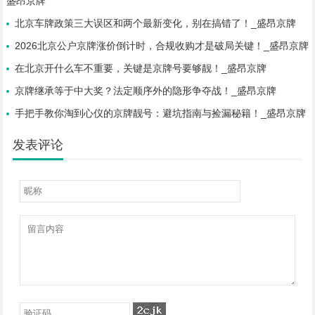
盛昂京牌
北京车牌政策三大误区和两个最新变化，别在搞错了！_盛昂京牌
2026北京公户京牌涨价倒计时，合规收购才是破局关键！_盛昂京牌
在北京开什么车不重要，关键是京牌号要够靓！_盛昂京牌
京牌继承等于中大奖？法定顺序外的隐形争夺战！_盛昂京牌
手把手教你淘到心仪的京牌靓号：避坑指南与捡漏秘籍！_盛昂京牌
发表评论