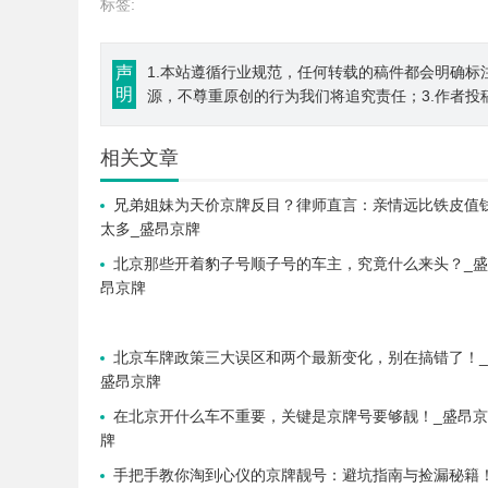
标签:
声
1.本站遵循行业规范，任何转载的稿件都会明确标
明
源，不尊重原创的行为我们将追究责任；3.作者投
相关文章
兄弟姐妹为天价京牌反目？律师直言：亲情远比铁皮值
太多_盛昂京牌
北京那些开着豹子号顺子号的车主，究竟什么来头？_盛
昂京牌
北京车牌政策三大误区和两个最新变化，别在搞错了！_
盛昂京牌
在北京开什么车不重要，关键是京牌号要够靓！_盛昂京
牌
手把手教你淘到心仪的京牌靓号：避坑指南与捡漏秘籍