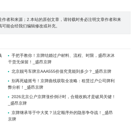
注作者和来源；2.本站的原创文章，请转载时务必注明文章作者和来
稿可能会经我们编辑修改或补充。
钱
手把手教你！京牌结婚过户材料、流程、时限，盛昂沐沐
干货无保留！_盛昂京牌
北京靓号车牌京AAA555价值究竟能到多少？_盛昂京牌
别再死磕摇号！京牌曲线获取全攻略：租赁过户公司牌利
弊分析！_盛昂京牌
2026北京公户京牌涨价倒计时，合规收购才是破局关键！
_盛昂京牌
京牌继承等于中大奖？法定顺序外的隐形争夺战！_盛昂
京牌
！