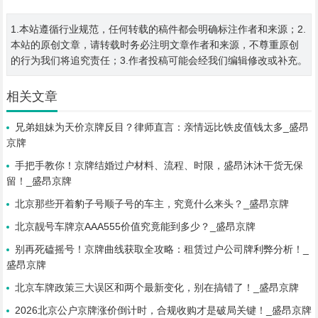
1.本站遵循行业规范，任何转载的稿件都会明确标注作者和来源；2.
本站的原创文章，请转载时务必注明文章作者和来源，不尊重原创
的行为我们将追究责任；3.作者投稿可能会经我们编辑修改或补充。
相关文章
兄弟姐妹为天价京牌反目？律师直言：亲情远比铁皮值钱太多_盛昂
京牌
手把手教你！京牌结婚过户材料、流程、时限，盛昂沐沐干货无保
留！_盛昂京牌
北京那些开着豹子号顺子号的车主，究竟什么来头？_盛昂京牌
北京靓号车牌京AAA555价值究竟能到多少？_盛昂京牌
别再死磕摇号！京牌曲线获取全攻略：租赁过户公司牌利弊分析！_
盛昂京牌
北京车牌政策三大误区和两个最新变化，别在搞错了！_盛昂京牌
2026北京公户京牌涨价倒计时，合规收购才是破局关键！_盛昂京牌