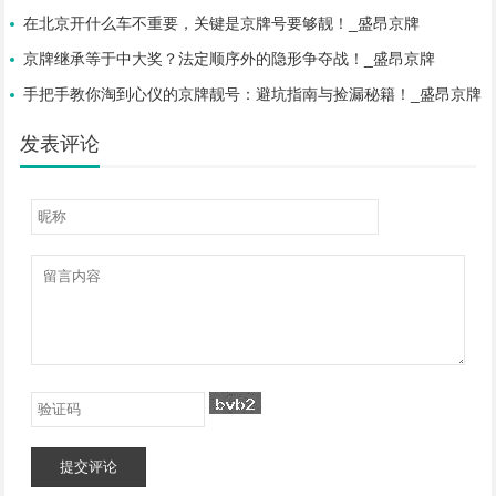
在北京开什么车不重要，关键是京牌号要够靓！_盛昂京牌
京牌继承等于中大奖？法定顺序外的隐形争夺战！_盛昂京牌
手把手教你淘到心仪的京牌靓号：避坑指南与捡漏秘籍！_盛昂京牌
发表评论
提交评论