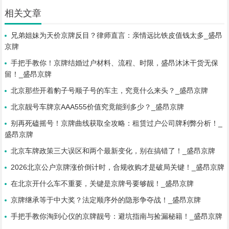
相关文章
兄弟姐妹为天价京牌反目？律师直言：亲情远比铁皮值钱太多_盛昂
京牌
手把手教你！京牌结婚过户材料、流程、时限，盛昂沐沐干货无保
留！_盛昂京牌
北京那些开着豹子号顺子号的车主，究竟什么来头？_盛昂京牌
北京靓号车牌京AAA555价值究竟能到多少？_盛昂京牌
别再死磕摇号！京牌曲线获取全攻略：租赁过户公司牌利弊分析！_
盛昂京牌
北京车牌政策三大误区和两个最新变化，别在搞错了！_盛昂京牌
2026北京公户京牌涨价倒计时，合规收购才是破局关键！_盛昂京牌
在北京开什么车不重要，关键是京牌号要够靓！_盛昂京牌
京牌继承等于中大奖？法定顺序外的隐形争夺战！_盛昂京牌
手把手教你淘到心仪的京牌靓号：避坑指南与捡漏秘籍！_盛昂京牌