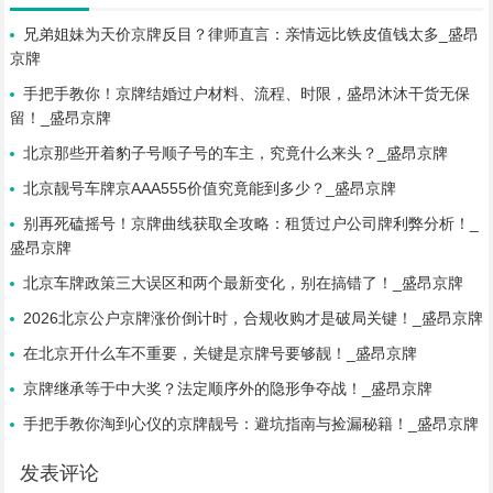
兄弟姐妹为天价京牌反目？律师直言：亲情远比铁皮值钱太多_盛昂
京牌
手把手教你！京牌结婚过户材料、流程、时限，盛昂沐沐干货无保
留！_盛昂京牌
北京那些开着豹子号顺子号的车主，究竟什么来头？_盛昂京牌
北京靓号车牌京AAA555价值究竟能到多少？_盛昂京牌
别再死磕摇号！京牌曲线获取全攻略：租赁过户公司牌利弊分析！_
盛昂京牌
北京车牌政策三大误区和两个最新变化，别在搞错了！_盛昂京牌
2026北京公户京牌涨价倒计时，合规收购才是破局关键！_盛昂京牌
在北京开什么车不重要，关键是京牌号要够靓！_盛昂京牌
京牌继承等于中大奖？法定顺序外的隐形争夺战！_盛昂京牌
手把手教你淘到心仪的京牌靓号：避坑指南与捡漏秘籍！_盛昂京牌
发表评论