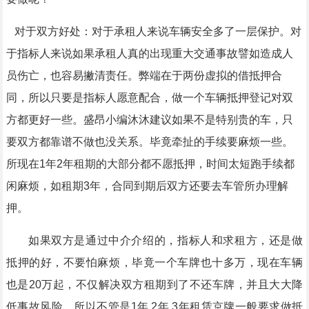
对于双方好处：对于
承租人
来说车辆安全多了一层保护。对
于指标人来说如果承租人真的出现重大交通事故譬如造成人
员伤亡，也容易撇清责任。弊端在于两份虚拟的借抵押合
同，所以只要是指标人愿意配合，做一个车辆抵押登记对双
方都更好一些。盛昂小编沐沐建议如果不是特别贵的车，只
要双方都靠谱不做也没关系。毕竟牵扯的手续要麻烦一些。
所现在1年2年租期的大部分都不愿抵押，时间太短跑手续都
闲麻烦，如租期3年，合同到期后双方还要去车管所办理解
押。
如果双方是通过中介介绍的，指标人和求租方，还是做
抵押的好，不要怕麻烦，毕竟一个车牌也十多万，现在车辆
也是20万起，不仅解决双方租期到了不还车牌，并且大大降
低事故风险，所以不管是1年.2年.3年租赁京牌一般要求做抵