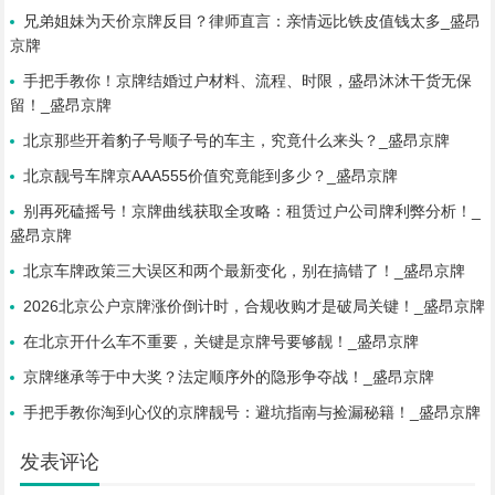
兄弟姐妹为天价京牌反目？律师直言：亲情远比铁皮值钱太多_盛昂
京牌
手把手教你！京牌结婚过户材料、流程、时限，盛昂沐沐干货无保
留！_盛昂京牌
北京那些开着豹子号顺子号的车主，究竟什么来头？_盛昂京牌
北京靓号车牌京AAA555价值究竟能到多少？_盛昂京牌
别再死磕摇号！京牌曲线获取全攻略：租赁过户公司牌利弊分析！_
盛昂京牌
北京车牌政策三大误区和两个最新变化，别在搞错了！_盛昂京牌
2026北京公户京牌涨价倒计时，合规收购才是破局关键！_盛昂京牌
在北京开什么车不重要，关键是京牌号要够靓！_盛昂京牌
京牌继承等于中大奖？法定顺序外的隐形争夺战！_盛昂京牌
手把手教你淘到心仪的京牌靓号：避坑指南与捡漏秘籍！_盛昂京牌
发表评论