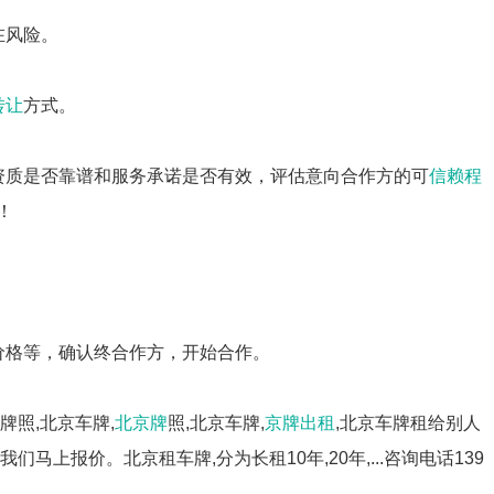
在风险。
转让
方式。
资质是否靠谱和服务承诺是否有效，评估意向合作方的可
信赖程
！
价格等，确认终合作方，开始合作。
牌照,北京车牌,
北京牌
照,北京车牌,
京牌出租
,北京车牌租给别人
系我们马上报价。北京租车牌,分为长租10年,20年,...咨询电话139