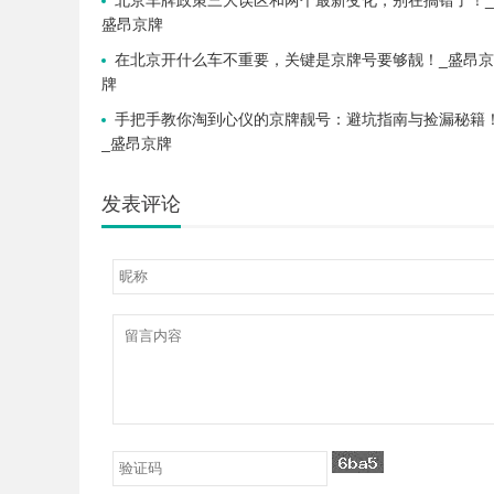
北京车牌政策三大误区和两个最新变化，别在搞错了！_
盛昂京牌
在北京开什么车不重要，关键是京牌号要够靓！_盛昂京
牌
手把手教你淘到心仪的京牌靓号：避坑指南与捡漏秘籍
_盛昂京牌
发表评论