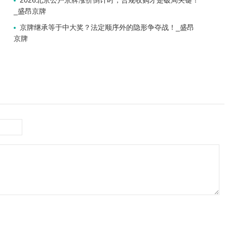
2026北京公户京牌涨价倒计时，合规收购才是破局关键！
_盛昂京牌
京牌继承等于中大奖？法定顺序外的隐形争夺战！_盛昂
京牌
！