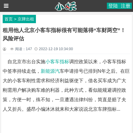
登陆
注册
首页
>
京牌出租
租用他人北京小客车指标很有可能落得“车财两空”！
风险评估
阅读：
147
2022-12-19 10:34:00
自北京市出台实施
小客车指标
调控政策以来，小客车指标
中签率持续走低，
新能源汽
车申请排号已排到N年之后。在巨
大的小客车刚性需求和经济利益驱使下，借名买车成为广大
刚需用户解决购车难的利器，此种方式，看似能规避调控政
策，方便一时，殊不知，一旦遭遇法律纠纷，简直是赔了夫
人又折兵。盛昂小编沐沐就来和大家说说北京车牌指标...