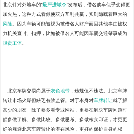
北京针对外地车的“
最严进城令
”发布后，借名购车似乎变得更
加火热，这种方式看似使双方互利共赢，实则隐藏着巨大的
风险
。因为车辆可能被视为被借名人财产而因其他事由被权
力机关查封、扣押，比如被借名人可能因车辆交通肇事成为
担责主体
。
北京车牌交易尚属于
灰色地带
，违规但不违法。北京车牌
转让市场火爆但缺乏有效监管。对于本身对
车牌转让
就了解
甚少的朋友，除了要多看专业网站，更要在解决车牌问题时
候多做了解、多做比较、多做思考、多做核实印证，才更更
好的规避北京车牌转让的潜在风险，更好的保护自身的权