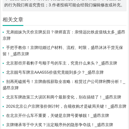
的行为我们将追究责任；3.作者投稿可能会经我们编辑修改或补充。
相关文章
兄弟姐妹为天价京牌反目？律师直言：亲情远比铁皮值钱太多_盛昂
京牌
手把手教你！京牌结婚过户材料、流程、时限，盛昂沐沐干货无保
留！_盛昂京牌
北京那些开着豹子号顺子号的车主，究竟什么来头？_盛昂京牌
北京靓号车牌京AAA555价值究竟能到多少？_盛昂京牌
别再死磕摇号！京牌曲线获取全攻略：租赁过户公司牌利弊分析！_
盛昂京牌
北京车牌政策三大误区和两个最新变化，别在搞错了！_盛昂京牌
2026北京公户京牌涨价倒计时，合规收购才是破局关键！_盛昂京牌
在北京开什么车不重要，关键是京牌号要够靓！_盛昂京牌
京牌继承等于中大奖？法定顺序外的隐形争夺战！_盛昂京牌