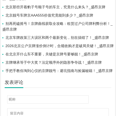
北京那些开着豹子号顺子号的车主，究竟什么来头？_盛昂京牌
北京靓号车牌京AAA555价值究竟能到多少？_盛昂京牌
别再死磕摇号！京牌曲线获取全攻略：租赁过户公司牌利弊分析！_
盛昂京牌
北京车牌政策三大误区和两个最新变化，别在搞错了！_盛昂京牌
2026北京公户京牌涨价倒计时，合规收购才是破局关键！_盛昂京牌
在北京开什么车不重要，关键是京牌号要够靓！_盛昂京牌
京牌继承等于中大奖？法定顺序外的隐形争夺战！_盛昂京牌
手把手教你淘到心仪的京牌靓号：避坑指南与捡漏秘籍！_盛昂京牌
发表评论