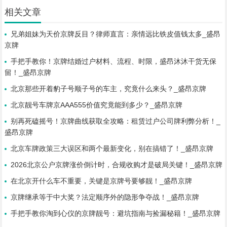
相关文章
兄弟姐妹为天价京牌反目？律师直言：亲情远比铁皮值钱太多_盛昂
京牌
手把手教你！京牌结婚过户材料、流程、时限，盛昂沐沐干货无保
留！_盛昂京牌
北京那些开着豹子号顺子号的车主，究竟什么来头？_盛昂京牌
北京靓号车牌京AAA555价值究竟能到多少？_盛昂京牌
别再死磕摇号！京牌曲线获取全攻略：租赁过户公司牌利弊分析！_
盛昂京牌
北京车牌政策三大误区和两个最新变化，别在搞错了！_盛昂京牌
2026北京公户京牌涨价倒计时，合规收购才是破局关键！_盛昂京牌
在北京开什么车不重要，关键是京牌号要够靓！_盛昂京牌
京牌继承等于中大奖？法定顺序外的隐形争夺战！_盛昂京牌
手把手教你淘到心仪的京牌靓号：避坑指南与捡漏秘籍！_盛昂京牌