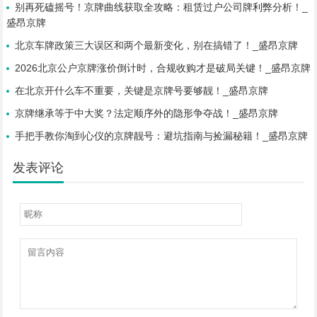
别再死磕摇号！京牌曲线获取全攻略：租赁过户公司牌利弊分析！_
盛昂京牌
北京车牌政策三大误区和两个最新变化，别在搞错了！_盛昂京牌
2026北京公户京牌涨价倒计时，合规收购才是破局关键！_盛昂京牌
在北京开什么车不重要，关键是京牌号要够靓！_盛昂京牌
京牌继承等于中大奖？法定顺序外的隐形争夺战！_盛昂京牌
手把手教你淘到心仪的京牌靓号：避坑指南与捡漏秘籍！_盛昂京牌
发表评论