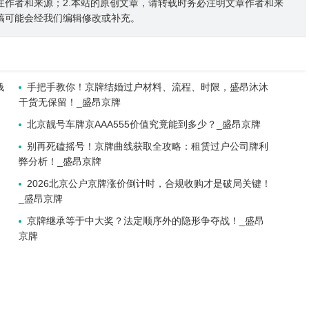
注作者和来源；2.本站的原创文章，请转载时务必注明文章作者和来
稿可能会经我们编辑修改或补充。
钱
手把手教你！京牌结婚过户材料、流程、时限，盛昂沐沐
干货无保留！_盛昂京牌
北京靓号车牌京AAA555价值究竟能到多少？_盛昂京牌
别再死磕摇号！京牌曲线获取全攻略：租赁过户公司牌利
弊分析！_盛昂京牌
2026北京公户京牌涨价倒计时，合规收购才是破局关键！
_盛昂京牌
京牌继承等于中大奖？法定顺序外的隐形争夺战！_盛昂
京牌
！