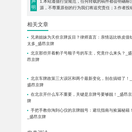
声
1.本站遵循行业规范，任何转载的稿件都会明确标
明
源，不尊重原创的行为我们将追究责任；3.作者投
相关文章
兄弟姐妹为天价京牌反目？律师直言：亲情远比铁皮值
太多_盛昂京牌
北京那些开着豹子号顺子号的车主，究竟什么来头？_盛
昂京牌
北京车牌政策三大误区和两个最新变化，别在搞错了！_
盛昂京牌
在北京开什么车不重要，关键是京牌号要够靓！_盛昂京
牌
手把手教你淘到心仪的京牌靓号：避坑指南与捡漏秘籍
_盛昂京牌