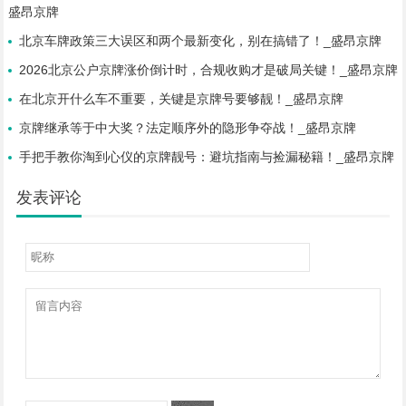
盛昂京牌
北京车牌政策三大误区和两个最新变化，别在搞错了！_盛昂京牌
2026北京公户京牌涨价倒计时，合规收购才是破局关键！_盛昂京牌
在北京开什么车不重要，关键是京牌号要够靓！_盛昂京牌
京牌继承等于中大奖？法定顺序外的隐形争夺战！_盛昂京牌
手把手教你淘到心仪的京牌靓号：避坑指南与捡漏秘籍！_盛昂京牌
发表评论