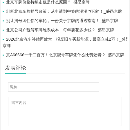
北京车牌价格持续走低是什么原因？_盛昂京牌
剖析北京车牌摇号政策：从申请到中签的漫漫 “征途”！_盛昂京牌
别让摇号困住你的车轮，一份关于京牌的通透指南！_盛昂京牌
北京公司户靓号车牌维系成本：每年要花多少钱？_盛昂京牌
2026北京汽车补贴再放大：报废旧车买新能源，最高立减2万！_盛昂
京牌
京A66666一千二百万！北京靓号车牌凭什么比劳还贵？_盛昂京牌
发表评论