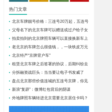
热门文章
北京车牌靓号价格：三连号20万起，五连号
超百万！_盛昂京牌
父母名下的北京车牌可以赠送或过户给子女
吗？_盛昂京牌
拍卖拍到的北京牌照车辆可以直接换新车上
牌吗
老北京的车牌怎么很值钱，，一块铁皮万元
的背后交易
北京特产“京牌背户车”
租赁北京车牌之后签署的协议，后期纠纷去
公证有效吗？
分拆融资战巨头：当当要让电子书发威了
盘点北京那些价值连城的五连号京牌，你见
过几个？_盛昂京牌
新浪“复辟”：微博红包背后的阴谋
外地牌照车辆转进北京需要北京居住卡吗？