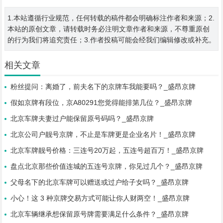
1.本站遵循行业规范，任何转载的稿件都会明确标注作者和来源；2.
本站的原创文章，请转载时务必注明文章作者和来源，不尊重原创
的行为我们将追究责任；3.作者投稿可能会经我们编辑修改或补充。
相关文章
粉丝提问：离婚了，前夫名下的京牌车我能要吗？_盛昂京牌
假如京牌有段位，京A80291您觉得能排第几位？_盛昂京牌
北京车牌夫妻过户能保留原号码吗？_盛昂京牌
北京公司户靓号京牌，不止是车牌更是企业名片！_盛昂京牌
北京车牌靓号价格：三连号20万起，五连号超百万！_盛昂京牌
盘点北京那些价值连城的五连号京牌，你见过几个？_盛昂京牌
父母名下的北京车牌可以赠送或过户给子女吗？_盛昂京牌
小心！这 3 种京牌交易方式可能让你人财两空！_盛昂京牌
北京车辆继承想保留原号牌需要满足什么条件？_盛昂京牌