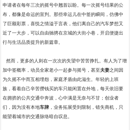
申请者在每年三次的摇号中翘首以盼。每一次摇号结果的公
布，都像是命运的宣判。那些幸运儿在中签的瞬间，仿佛中
了巨额彩票，喜悦之情溢于言表，他们离自己的汽车梦想又
近了一大步，可以自由驰骋在京城的大街小巷，开启便捷出
行与生活品质提升的新篇章。
然而，更多的人则在一次次的失望中苦苦挣扎。有人为了增
加中签概率，动员全家老小一起参与摇号，甚至
夫妻
之间因
为久摇不中而互相埋怨，家庭矛盾由此滋生。年轻的上班
族，看着自己辛苦攒钱买的车只能闲置在外地，每天依旧要
在拥挤的公共交通中奔波，心中满是无奈与不甘；创业者
们，因为没有本地
车牌
，业务拓展受到限制，错失商机，只
能望着城市的交通脉络暗自叹息。