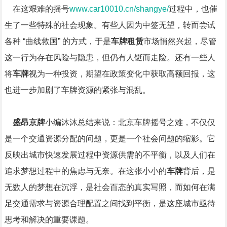
在这艰难的摇号
www.car10010.cn/shangye/
过程中，也催
生了一些特殊的社会现象。有些人因为中签无望，转而尝试
各种 “曲线救国” 的方式，于是
车牌租赁
市场悄然兴起，尽管
这一行为存在风险与隐患，但仍有人铤而走险。还有一些人
将
车牌
视为一种投资，期望在政策变化中获取高额回报，这
也进一步加剧了车牌资源的紧张与混乱。
盛昂京牌
小编沐沐总结来说：北京车牌摇号之难，不仅仅
是一个交通资源分配的问题，更是一个社会问题的缩影。它
反映出城市快速发展过程中资源供需的不平衡，以及人们在
追求梦想过程中的焦虑与无奈。在这张小小的
车牌
背后，是
无数人的梦想在沉浮，是社会百态的真实写照，而如何在满
足交通需求与资源合理配置之间找到平衡，是这座城市亟待
思考和解决的重要课题。