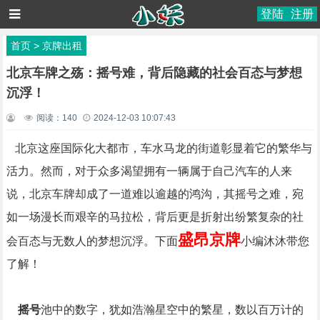
登陆
注册
首页
>
京牌出租
北京车牌之殇：摇号难，背后隐藏的社会百态与梦想
沉浮！
阅读：
140
2024-12-03 10:07:43
北京这座国际化大都市，车水马龙的街道彰显着它的繁华与
活力。然而，对于众多渴望拥有一辆属于自己汽车的人来
说，北京车牌却成了一道难以逾越的鸿沟，其摇号之难，宛
如一场漫长而艰辛的马拉松，背后更是折射出纷繁复杂的社
盛昂京牌
会百态与无数人的梦想沉浮。下面
小编沐沐带您
了解！
摇号
池中的数字，犹如浩瀚星空中的繁星，数以百万计的