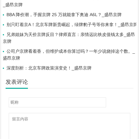
_盛昂京牌
BBA 降价潮，手握京牌 25 万就能拿下奥迪 A6L？_盛昂京牌
别只盯着京A！北京车牌新贵崛起，绿牌豹子号等你来拿！_盛昂京牌
兄弟姐妹为天价京牌反目？律师直言：亲情远比铁皮值钱太多_盛昂
京牌
公司户京牌看着香，但维护成本你算过吗？一年少说烧掉这个数。_
盛昂京牌
深度剖析：北京车牌政策演变史！_盛昂京牌
发表评论